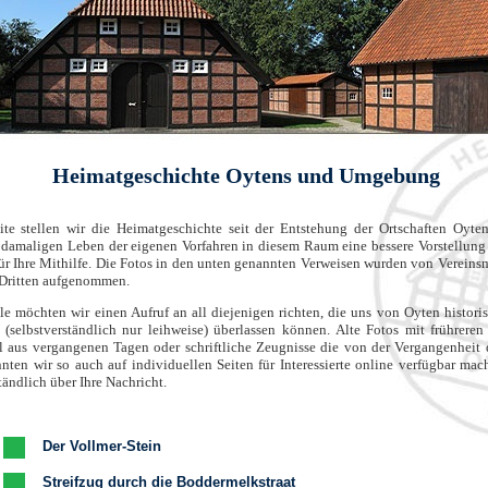
Heimatgeschichte Oytens und Umgebung
ite stellen wir die Heimatgeschichte seit der Entstehung der Ortschaften Oyten
damaligen Leben der eigenen Vorfahren in diesem Raum eine bessere Vorstellun
ür Ihre Mithilfe. Die Fotos in den unten genannten Verweisen wurden von Vereins
n Dritten aufgenommen.
lle möchten wir einen Aufruf an all diejenigen richten, die uns von Oyten histori
 (selbstverständlich nur leihweise) überlassen können. Alte Fotos mit frühreren
l aus vergangenen Tagen oder schriftliche Zeugnisse die von der Vergangenheit 
nnten wir so auch auf individuellen Seiten für Interessierte online verfügbar mac
tändlich über Ihre Nachricht.
Der Vollmer-Stein
Streifzug durch die Boddermelkstraat