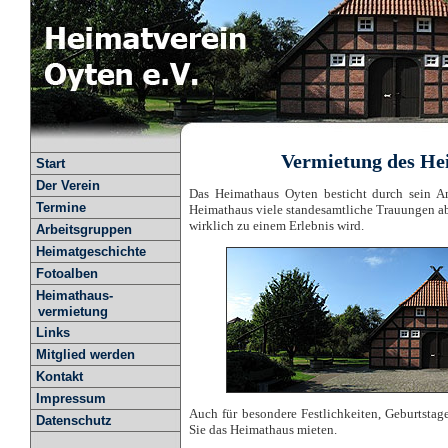
Vermietung des He
Start
Der Verein
Das Heimathaus Oyten besticht durch sein A
Termine
Heimathaus viele standesamtliche Trauungen ab
wirklich zu einem Erlebnis wird.
Arbeitsgruppen
Heimatgeschichte
Fotoalben
Heimathaus-
vermietung
Links
Mitglied werden
Kontakt
Impressum
Auch für besondere Festlichkeiten, Geburtstag
Datenschutz
Sie das Heimathaus mieten.