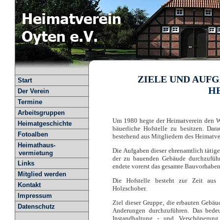
ZIELE UND AUF
Start
H
Der Verein
Termine
Arbeitsgruppen
Um 1980 hegte der Heimatverein den Wu
Heimatgeschichte
bäuerliche Hofstelle zu besitzen. Dar
Fotoalben
bestehend aus Mitgliedern des Heimatve
Heimathaus-
Die Aufgaben dieser ehrenamtlich tätig
vermietung
der zu bauenden Gebäude durchzufüh
Links
endete vorerst das gesamte Bauvorhabe
Mitglied werden
Die Hofstelle besteht zur Zeit au
Kontakt
Holzschober.
Impressum
Ziel dieser Gruppe‚ die erbauten Gebä
Datenschutz
Anderungen durchzuführen. Das bedeut
Instandhaltung - und Verschönerung