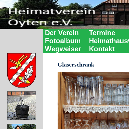
Der Verein
Termine
Fotoalbum
Heimathaus
Wegweiser
Kontakt
Gläserschrank