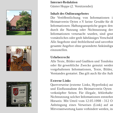
Internet-Redaktion
Günter Hoppe (2. Vorsitzender)
Inhalt des Onlineangebotes
Die Veröffentlichung von Informationen 
Heimatverein Oyten e.V. keine Gewähr für die
Informationen. Haftungsansprüche gegen den H
durch die Nutzung oder Nichtnutzung der 
Informationen verursacht wurden, sind grun
vorsätzliches oder grob fahrlässiges Verschuld
Alle Angebote sind freibleibend und unverbind
gesamte Angebot ohne gesonderte Ankündigung
einzustellen.
Urheberrecht
Alle Texte, Bilder und Grafiken und Tondoku
oder für gewerbliche Zwecke genutzt werde
vorgehaltenen Informationen, Texte, Bilder
Vorstandes gestattet. Das gilt auch für die 
Externe Links
Querverweise (externe Links, Hyperlinks) au
und Einflussnahme des Heimatverein Oyten e.
verknüpfter Seiten. Für illegale, fehlerha
Nichtnutzung solcher Informationen entstehen, 
Hinweis: Mit Urteil vom 12.05.1998 - 312 O
Anbringung eines Verweises (Link) auf and
Mitverantwortung kann verhindert werden, ind