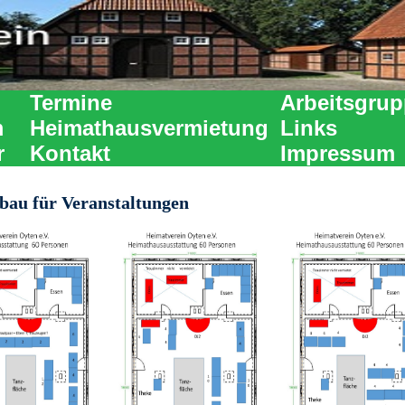
Termine
Arbeitsgru
m
Heimathausvermietung
Links
r
Kontakt
Impressum
bau für Veranstaltungen