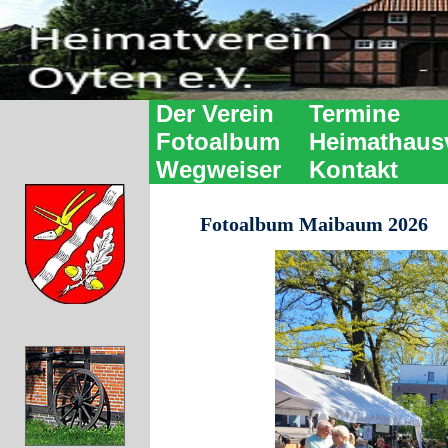
Der Verein
Termine
Fotoalbum
Heimathaus
Wegweiser
Kontakt
Fotoalbum Maibaum 2026